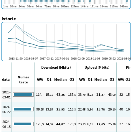
Istoric
Download (Mbits)
Upload (Mbits)
Pin
Număr
data
AVG
Q1
Median
Q3
AVG
Q1
Median
Q3
AVG
Q1
teste
2025-
114
15
43
137
33
8
21
43
32
15
,7
,01
,36
,5
,79
,23
,27
,09
03-01
2024-
99
13
35
116
22
5
15
26
40
16
,25
,15
,93
,3
,45
,80
,78
,10
06-22
2024-
125
14
44
179
23
6
17
25
37
16
,9
,96
,87
,3
,19
,51
,65
,16
06-15