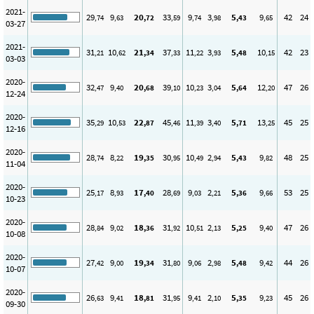
2021-
29
9
20
33
9
3
5
9
42
24
,74
,63
,72
,59
,74
,98
,43
,65
03-27
2021-
31
10
21
37
11
3
5
10
42
23
,21
,62
,34
,33
,22
,93
,48
,15
03-03
2020-
32
9
20
39
10
3
5
12
47
26
,47
,40
,68
,10
,23
,04
,64
,20
12-24
2020-
35
10
22
45
11
3
5
13
45
25
,29
,53
,87
,46
,39
,40
,71
,25
12-16
2020-
28
8
19
30
10
2
5
9
48
25
,74
,22
,35
,95
,49
,94
,43
,82
11-04
2020-
25
8
17
28
9
2
5
9
53
25
,17
,93
,40
,69
,03
,21
,36
,66
10-23
2020-
28
9
18
31
10
2
5
9
47
26
,84
,02
,36
,92
,51
,13
,25
,40
10-08
2020-
27
9
19
31
9
2
5
9
44
26
,42
,00
,34
,80
,06
,98
,48
,42
10-07
2020-
26
9
18
31
9
2
5
9
45
26
,63
,41
,81
,95
,41
,10
,35
,23
09-30