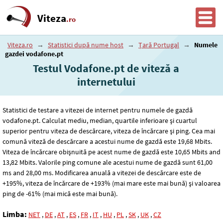
Viteza
.ro
Viteza.ro
→
Statistici după nume host
→
Țară Portugal
→
Numele
gazdei vodafone.pt
Testul Vodafone.pt de viteză a
internetului
Statistici de testare a vitezei de internet pentru numele de gazdă
vodafone.pt. Calculat mediu, median, quartile inferioare și cuartul
superior pentru viteza de descărcare, viteza de încărcare și ping. Cea mai
comună viteză de descărcare a acestui nume de gazdă este 19
,68
Mbits.
Viteza de încărcare obișnuită pe acest nume de gazdă este 10
,65
Mbits and
13
,82
Mbits. Valorile ping comune ale acestui nume de gazdă sunt 61
,00
ms and 28
,00
ms. Modificarea anuală a vitezei de descărcare este de
+195%, viteza de încărcare de +193% (mai mare este mai bună) și valoarea
ping de -61% (mai mică este mai bună).
Limba:
NET
,
DE
,
AT
,
ES
,
FR
,
IT
,
HU
,
PL
,
SK
,
UK
,
CZ