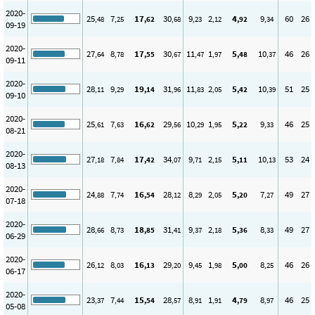
2020-
25
7
17
30
9
2
4
9
60
26
,48
,25
,62
,68
,23
,12
,92
,34
09-19
2020-
27
8
17
30
11
1
5
10
46
26
,64
,78
,55
,67
,47
,97
,48
,37
09-11
2020-
28
9
19
31
11
2
5
10
51
25
,11
,29
,14
,96
,83
,05
,42
,39
09-10
2020-
25
7
16
29
10
1
5
9
46
25
,61
,63
,62
,56
,29
,95
,22
,33
08-21
2020-
27
7
17
34
9
2
5
10
53
24
,18
,84
,42
,07
,71
,15
,11
,13
08-13
2020-
24
7
16
28
8
2
5
7
49
27
,88
,74
,54
,12
,29
,05
,20
,27
07-18
2020-
28
8
18
31
9
2
5
8
49
27
,66
,73
,85
,41
,37
,18
,36
,33
06-29
2020-
26
8
16
29
9
1
5
8
46
26
,12
,03
,13
,20
,45
,98
,00
,25
06-17
2020-
23
7
15
28
8
1
4
8
46
25
,37
,44
,54
,57
,91
,91
,79
,97
05-08