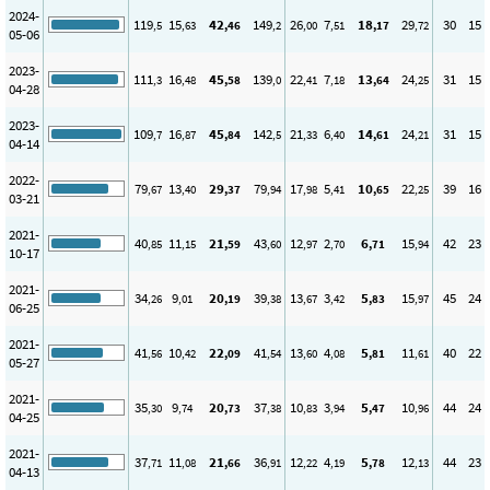
2024-
119
15
42
149
26
7
18
29
30
15
,5
,63
,46
,2
,00
,51
,17
,72
05-06
2023-
111
16
45
139
22
7
13
24
31
15
,3
,48
,58
,0
,41
,18
,64
,25
04-28
2023-
109
16
45
142
21
6
14
24
31
15
,7
,87
,84
,5
,33
,40
,61
,21
04-14
2022-
79
13
29
79
17
5
10
22
39
16
,67
,40
,37
,94
,98
,41
,65
,25
03-21
2021-
40
11
21
43
12
2
6
15
42
23
,85
,15
,59
,60
,97
,70
,71
,94
10-17
2021-
34
9
20
39
13
3
5
15
45
24
,26
,01
,19
,38
,67
,42
,83
,97
06-25
2021-
41
10
22
41
13
4
5
11
40
22
,56
,42
,09
,54
,60
,08
,81
,61
05-27
2021-
35
9
20
37
10
3
5
10
44
24
,30
,74
,73
,38
,83
,94
,47
,96
04-25
2021-
37
11
21
36
12
4
5
12
44
23
,71
,08
,66
,91
,22
,19
,78
,13
04-13