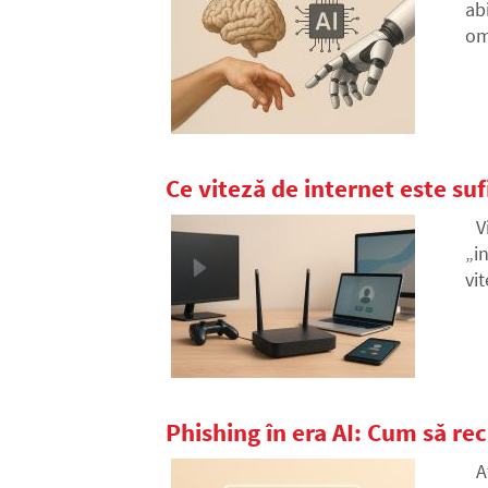
ab
om
va
Ce viteză de internet este su
V
„i
vi
ar
Phishing în era AI: Cum să re
A