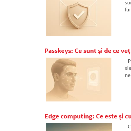
su
fu
sa.
Passkeys: Ce sunt și de ce veți
P
sl
ne
de
Edge computing: Ce este și c
C