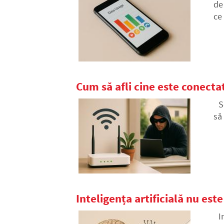
de
ce
ce
Cum să afli cine este conectat
S
să 
Inteligența artificială nu est
I