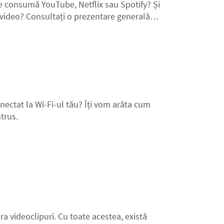
ate consumă YouTube, Netflix sau Spotify? Și
ile video? Consultați o prezentare generală a
datele pe mobil.
onectat la Wi-Fi-ul tău? Îți vom arăta cum
ntrus.
era videoclipuri. Cu toate acestea, există