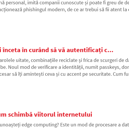
nă personal, imită companii cunoscute și poate fi greu de det
ncționează phishingul modern, de ce ar trebui să fii atent la e
 înceta în curând să vă autentificați c...
arolele uitate, combinațiile reciclate și frica de scurgeri de 
abe. Noul mod de verificare a identității, numit passkeys, dor
cesar să îți amintești ceva și cu accent pe securitate. Cum fu
vin noul standard?
um schimbă viitorul internetului
unoașteți edge computing? Este un mod de procesare a date