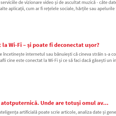
 serviciile de vizionare video și de ascultat muzică - câte d
 alte aplicații, cum ar fi rețelele sociale, hărțile sau apelur
lor mai mari consumatori și aflați cum să țineți sub control 
 la Wi-Fi – și poate fi deconectat ușor?
e încetinește internetul sau bănuiești că cineva străin s-a c
afli cine este conectat la Wi-Fi și ce să faci dacă găsești un i
e atotputernică. Unde are totuși omul av...
nteligența artificială poate scrie articole, analiza date și gen