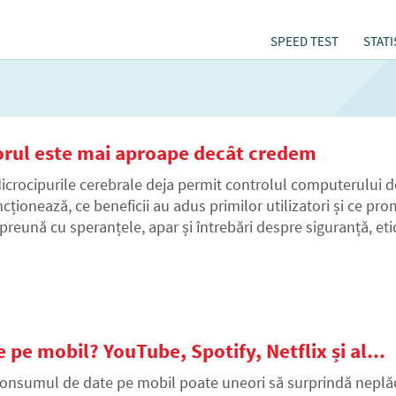
SPEED TEST
STATI
iitorul este mai aproape decât credem
icrocipurile cerebrale deja permit controlul computerului doa
ncționează, ce beneficii au adus primilor utilizatori și ce pro
preună cu speranțele, apar și întrebări despre siguranță, et
hnologie.
pe mobil? YouTube, Spotify, Netflix și al...
onsumul de date pe mobil poate uneori să surprindă neplă