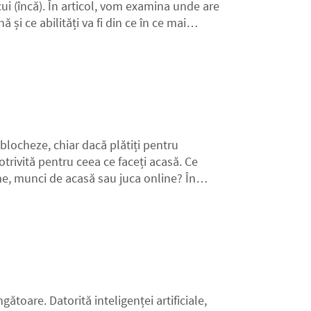
cui (încă). În articol, vom examina unde are
i ce abilități va fi din ce în ce mai
 blocheze, chiar dacă plătiți pentru
trivită pentru ceea ce faceți acasă. Ce
me, munci de acasă sau juca online? În
ătoare. Datorită inteligenței artificiale,