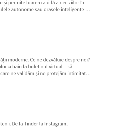
e și permite luarea rapidă a deciziilor în
culele autonome sau orașele inteligente și
 înseamnă edge computing și cum va
tății moderne. Ce ne dezvăluie despre noi?
lockchain la buletinul virtual – să
care ne validăm și ne protejăm intimitatea
enii. De la Tinder la Instagram,