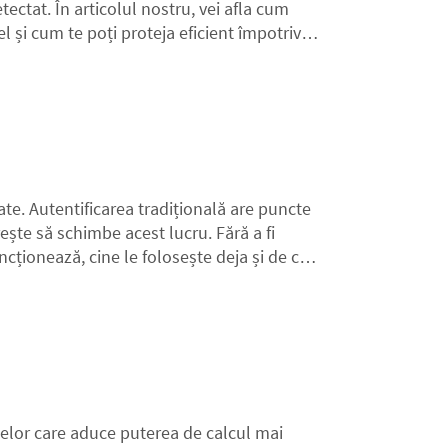
ectat. În articolul nostru, vei afla cum
l și cum te poți proteja eficient împotriva
date. Autentificarea tradițională are puncte
ește să schimbe acest lucru. Fără a fi
ncționează, cine le folosește deja și de ce
lor care aduce puterea de calcul mai