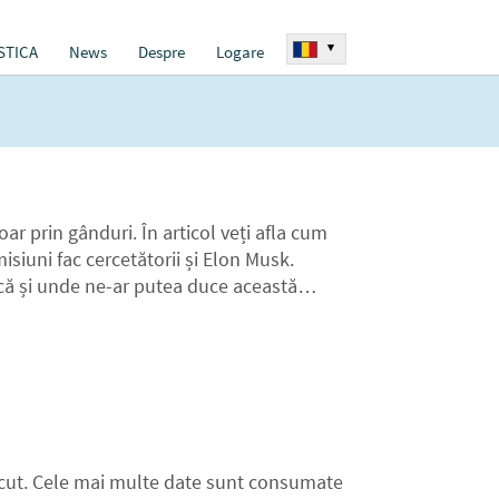
▾
STICA
News
Despre
Logare
r prin gânduri. În articol veți afla cum
misiuni fac cercetătorii și Elon Musk.
ică și unde ne-ar putea duce această
cut. Cele mai multe date sunt consumate