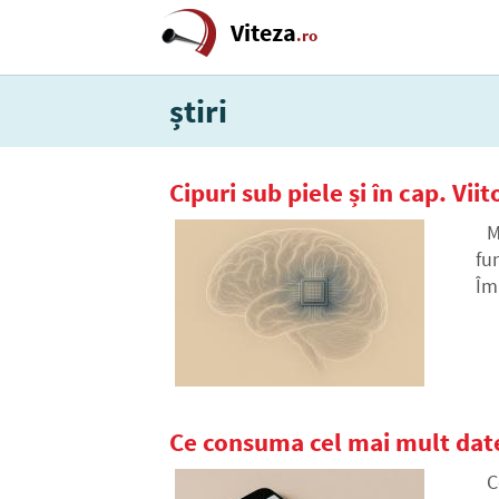
Viteza
.ro
știri
Cipuri sub piele și în cap. V
M
fu
Îm
te
Ce consuma cel mai mult date 
C