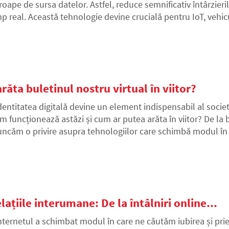
roape de sursa datelor. Astfel, reduce semnificativ întârzieril
mp real. Această tehnologie devine crucială pentru IoT, vehi
eptat schimbă forma internetului așa cum îl cunoaștem. Ce
fluența viitorul nostru?
răta buletinul nostru virtual în viitor?
dentitatea digitală devine un element indispensabil al socie
m funcționează astăzi și cum ar putea arăta în viitor? De la b
uncăm o privire asupra tehnologiilor care schimbă modul în 
 lume.
ațiile interumane: De la întâlniri online...
nternetul a schimbat modul în care ne căutăm iubirea și priet