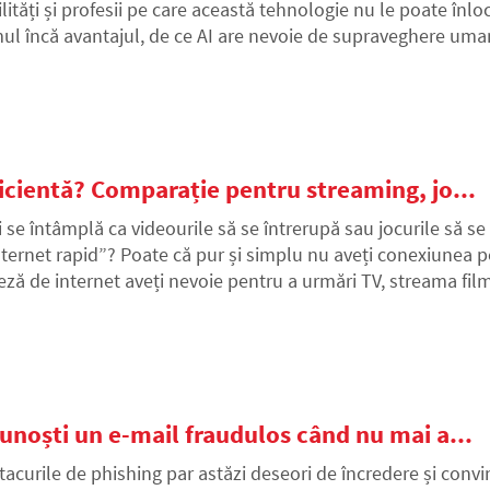
ilități și profesii pe care această tehnologie nu le poate înlo
ul încă avantajul, de ce AI are nevoie de supraveghere umană ș
loros să le dezvoltăm în lumea digitală.
ficientă? Comparație pentru streaming, jo...
i se întâmplă ca videourile să se întrerupă sau jocurile să se
nternet rapid”? Poate că pur și simplu nu aveți conexiunea po
teză de internet aveți nevoie pentru a urmări TV, streama fil
ticol veți găsi o comparație clară.
cunoști un e-mail fraudulos când nu mai a...
tacurile de phishing par astăzi deseori de încredere și conving