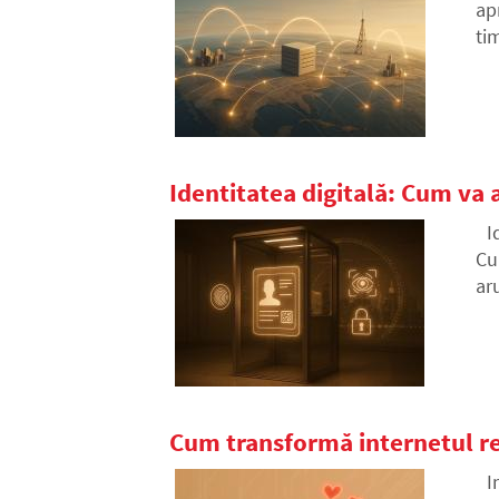
ap
ti
tr
in
Identitatea digitală: Cum va a
I
Cu
ar
în
Cum transformă internetul rel
I