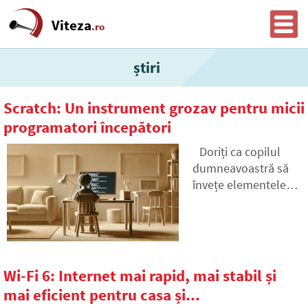
Viteza
.ro
știri
Scratch: Un instrument grozav pentru micii
programatori începători
Doriți ca copilul
dumneavoastră să
învețe elementele
de bază ale
programării într-o
manieră distractivă
și accesibilă?
Scratch este punctul
Wi-Fi 6: Internet mai rapid, mai stabil și
de plecare ideal.
mai eficient pentru casa și...
Acest limbaj de