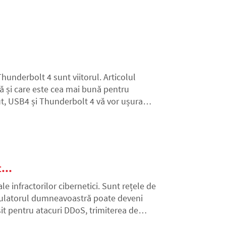
hunderbolt 4 sunt viitorul. Articolul
ră și care este cea mai bună pentru
ut, USB4 și Thunderbolt 4 vă vor ușura
...
e infractorilor cibernetici. Sunt rețele de
alculatorul dumneavoastră poate deveni
sit pentru atacuri DDoS, trimiterea de
cunoașteți că sunteți o victimă și cum să