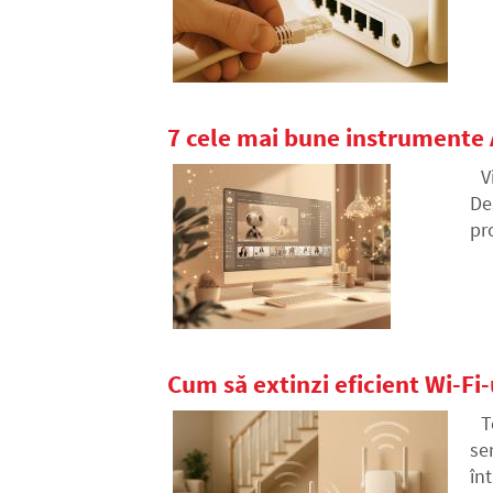
aj
7 cele mai bune instrumente A
V
De
pr
fo
Cum să extinzi eficient Wi-Fi-
T
se
în