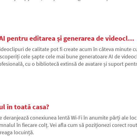
uta să găsiți soluția optimă.
I pentru editarea și generarea de videocl...
ideoclipuri de calitate pot fi create acum în câteva minute cu 
scoperiți cele șapte cele mai bune generatoare AI de videocl
ofesională, cu o bibliotecă extinsă de avatare și suport pen
torealist și Runway creativ.
ul în toată casa?
e deranjează conexiunea lentă Wi-Fi în anumite părți ale locu
mnalul în fiecare colț. Vei afla cum să poziționezi corect rou
treaga locuință.