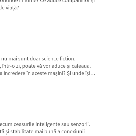
 oriunde în lume? Ce aduce companiilor și
de viață?
– nu mai sunt doar science fiction.
într-o zi, poate vă vor aduce și cafeaua.
a încredere în aceste mașini? Și unde își
m ce pot face deja roboți precum Kawasaki
ecum ceasurile inteligente sau senzorii.
ă și stabilitate mai bună a conexiunii.