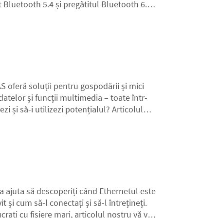
 Bluetooth 5.4 și pregătitul Bluetooth 6.0.
așteaptă în viitor.
 oferă soluții pentru gospodării și mici
atelor și funcții multimedia – toate într-
zi și să-i utilizezi potențialul? Articolul
ine datele în siguranță.
 va ajuta să descoperiți când Ethernetul este
 și cum să-l conectați și să-l întrețineți.
crați cu fișiere mari, articolul nostru vă va