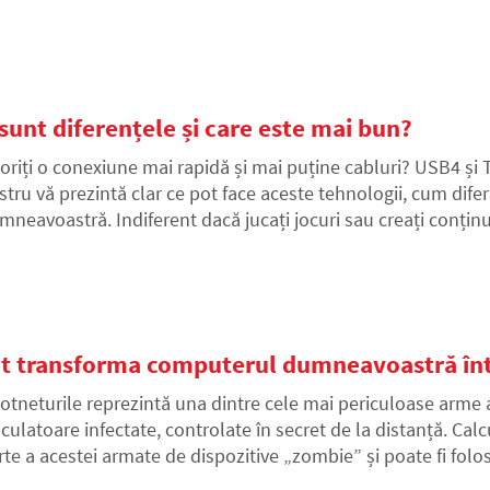
unt diferențele și care este mai bun?
oriți o conexiune mai rapidă și mai puține cabluri? USB4 și T
stru vă prezintă clar ce pot face aceste tehnologii, cum dife
mneavoastră. Indiferent dacă jucați jocuri sau creați conțin
mnificativ viața.
ot transforma computerul dumneavoastră înt
otneturile reprezintă una dintre cele mai periculoase arme al
lculatoare infectate, controlate în secret de la distanță. C
rte a acestei armate de dispozitive „zombie” și poate fi folo
am, mineritul de criptomonede sau furtul de date. Cum să re