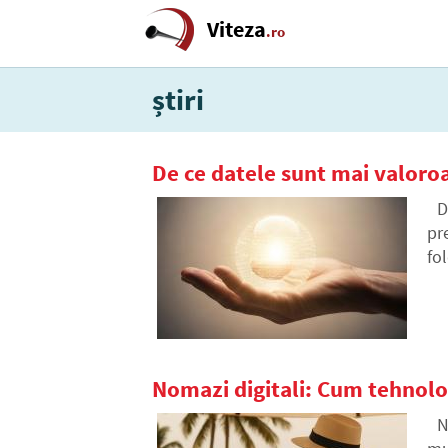
Viteza
.ro
știri
De ce datele sunt mai valoro
D
pr
fo
Nomazi digitali: Cum tehnologi
N