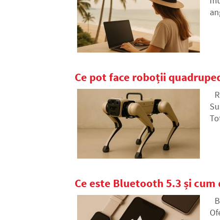
mu
ang
Ce pot face roboții quadrupedi
R
Su
To
vo
CO
Ce este Bluetooth 5.3 și cum 
B
Of