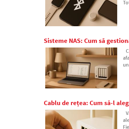
To
Ven
Sisteme NAS: Cum să gestion
C
af
un 
no
Cablu de rețea: Cum să-l aleg
V
al
Fie