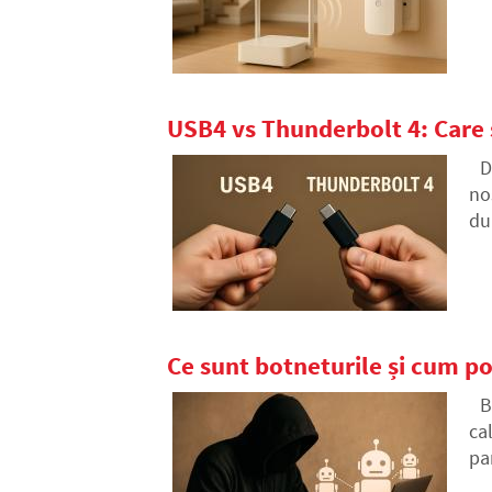
USB4 vs Thunderbolt 4: Care s
D
no
du
se
Ce sunt botneturile și cum p
B
ca
pa
sp