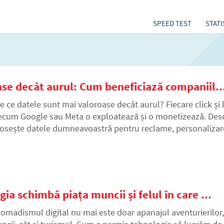
SPEED TEST
STATI
ase decât aurul: Cum beneficiază companiil..
e ce datele sunt mai valoroase decât aurul? Fiecare click și
ecum Google sau Meta o exploatează și o monetizează. Desc
losește datele dumneavoastră pentru reclame, personalizare
a schimbă piața muncii și felul în care ...
omadismul digital nu mai este doar apanajul aventurierilor