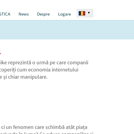
▾
STICA
News
Despre
Logare
.
 like reprezintă o urmă pe care companii
operiți cum economia internetului
 și chiar manipulare.
, ci un fenomen care schimbă atât piața