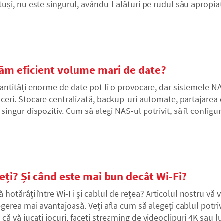
tuși, nu este singurul, avându-l alături pe rudul său apropiat
iți să vedeți în ce fel diferă de versiunile anterioare și ce ne 
ăm eficient volume mari de date?
antități enorme de date pot fi o provocare, dar sistemele NAS
aceri. Stocare centralizată, backup-uri automate, partajarea d
singur dispozitiv. Cum să alegi NAS-ul potrivit, să îl configure
stru vă va ghida prin tot ce trebuie să știți pentru a vă menț
eți? Și când este mai bun decât Wi-Fi?
ă hotărâți între Wi-Fi și cablul de rețea? Articolul nostru vă
egerea mai avantajoasă. Veți afla cum să alegeți cablul potrivit
 că vă jucați jocuri, faceți streaming de videoclipuri 4K sau lu