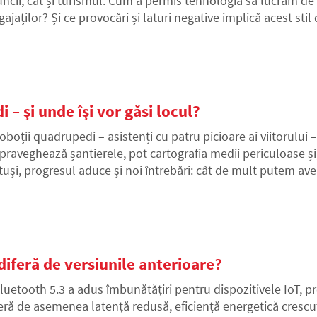
ncii, cât și turismul. Cum a permis tehnologia să lucrăm de
ajaților? Și ce provocări și laturi negative implică acest stil 
 – și unde își vor găsi locul?
oboții quadrupedi – asistenți cu patru picioare ai viitorului 
praveghează șantierele, pot cartografia medii periculoase și, 
tuși, progresul aduce și noi întrebări: cât de mult putem ave
r găsi locul – de la gospodării la terenuri dificile? Să vede
RLEO.
diferă de versiunile anterioare?
luetooth 5.3 a adus îmbunătățiri pentru dispozitivele IoT, pr
eră de asemenea latență redusă, eficiență energetică crescut